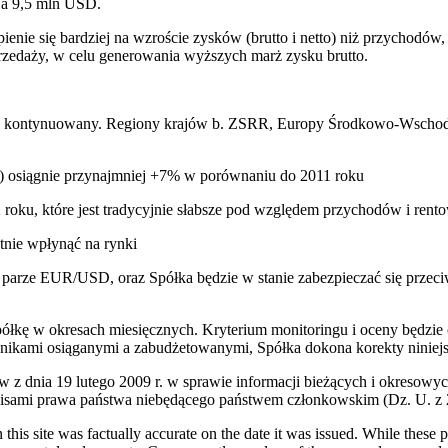
 a 9,5 mln USD.
ienie się bardziej na wzroście zysków (brutto i netto) niż przychodów
rzedaży, w celu generowania wyższych marż zysku brutto.
ie kontynuowany. Regiony krajów b. ZSRR, Europy Środkowo-Wschodn
a) osiągnie przynajmniej +7% w porównaniu do 2011 roku
roku, które jest tradycyjnie słabsze pod względem przychodów i rent
tnie wpłynąć na rynki
a parze EUR/USD, oraz Spółka będzie w stanie zabezpieczać się przec
łkę w okresach miesięcznych. Kryterium monitoringu i oceny będzie
ynikami osiąganymi a zabudżetowanymi, Spółka dokona korekty niniej
ów z dnia 19 lutego 2009 r. w sprawie informacji bieżących i okreso
mi prawa państwa niebędącego państwem członkowskim (Dz. U. z 2009
 this site was factually accurate on the date it was issued. While these