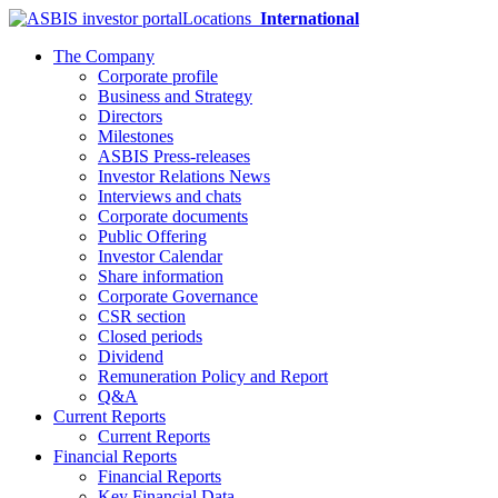
Locations
International
The Company
Corporate profile
Business and Strategy
Directors
Milestones
ASBIS Press-releases
Investor Relations News
Interviews and chats
Corporate documents
Public Offering
Investor Calendar
Share information
Corporate Governance
CSR section
Closed periods
Dividend
Remuneration Policy and Report
Q&A
Current Reports
Current Reports
Financial Reports
Financial Reports
Key Financial Data