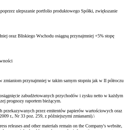
, poprzez ulepszanie portfolio produktowego Spółki, zwiększanie
iej oraz Bliskiego Wschodu osiągną przynajmniej +5% stopę
owności
iw zmianiom przynajmniej w takim samym stopniu jak w II półroczu
 osiągnięcie zabudżetowanych przychodów i zysku netto w każdym
szej prognozy raportem bieżącym.
wych przekazywanych przez emitentów papierów wartościowych oraz
 r., Nr 33 poz. 259, z późniejszymi zmianami).\
 press releases and other materials remain on the Company's website,