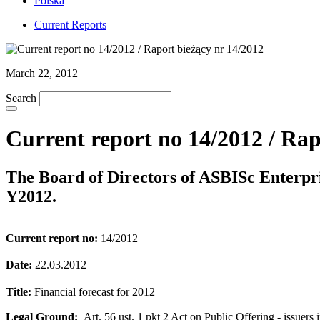
Polska
Current Reports
March 22, 2012
Search
Current report no 14/2012 / Rap
The Board of Directors of ASBISc Enterpr
Y2012.
Current report no:
14/2012
Date:
22.03.2012
Title:
Financial forecast for 2012
Legal Ground:
Art. 56 ust. 1 pkt 2 Act on Public Offering - issuers 