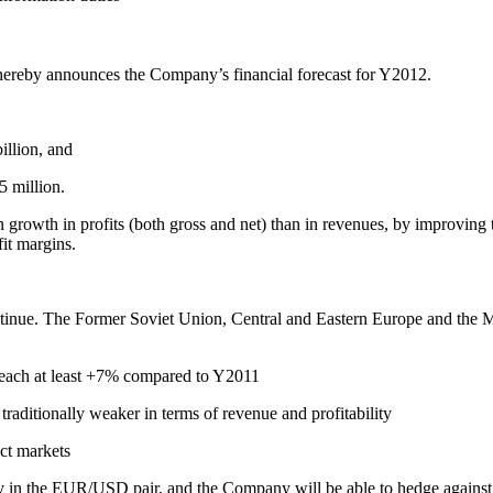
ereby announces the Company’s financial forecast for Y2012.
illion, and
5 million.
 growth in profits (both gross and net) than in revenues, by improving
fit margins.
ntinue. The Former Soviet Union, Central and Eastern Europe and the Mi
l reach at least +7% compared to Y2011
traditionally weaker in terms of revenue and profitability
ect markets
ly in the EUR/USD pair, and the Company will be able to hedge against 