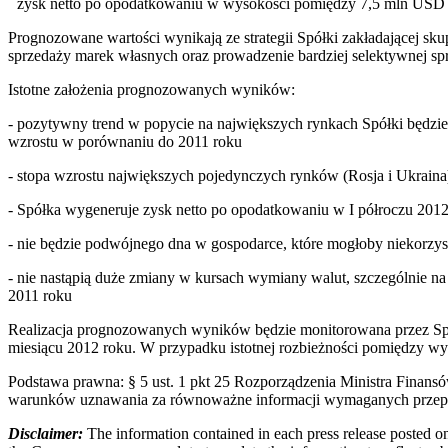
-
zysk netto po opodatkowaniu w wysokości pomiędzy 7,5 mln USD
Prognozowane wartości wynikają ze strategii Spółki zakładającej skup
sprzedaży marek własnych oraz prowadzenie bardziej selektywnej sp
Istotne założenia prognozowanych wyników:
- pozytywny trend w popycie na największych rynkach Spółki będz
wzrostu w porównaniu do 2011 roku
- stopa wzrostu największych pojedynczych rynków (Rosja i Ukrain
- Spółka wygeneruje zysk netto po opodatkowaniu w I półroczu 2012 
- nie będzie podwójnego dna w gospodarce, które mogłoby niekorzys
- nie nastąpią duże zmiany w kursach wymiany walut, szczególnie n
2011 roku
Realizacja prognozowanych wyników będzie monitorowana przez Spó
miesiącu 2012 roku. W przypadku istotnej rozbieżności pomiędzy w
Podstawa prawna: § 5 ust. 1 pkt 25 Rozporządzenia Ministra Finans
warunków uznawania za równoważne informacji wymaganych przepisa
Disclaimer:
The information contained in each press release posted on