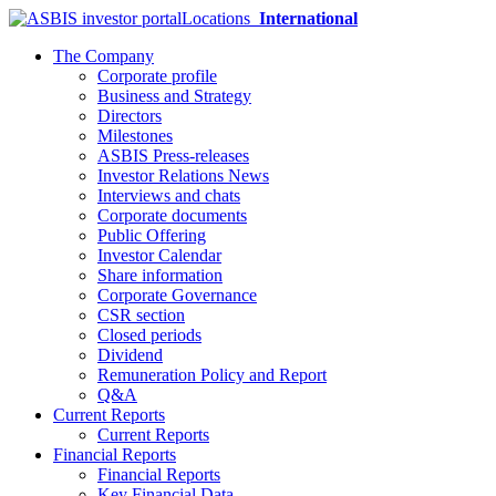
Locations
International
The Company
Corporate profile
Business and Strategy
Directors
Milestones
ASBIS Press-releases
Investor Relations News
Interviews and chats
Corporate documents
Public Offering
Investor Calendar
Share information
Corporate Governance
CSR section
Closed periods
Dividend
Remuneration Policy and Report
Q&A
Current Reports
Current Reports
Financial Reports
Financial Reports
Key Financial Data