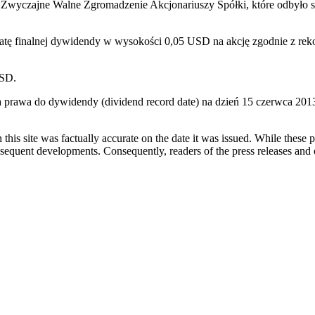
Zwyczajne Walne Zgromadzenie Akcjonariuszy Spółki, które odbyło s
tę finalnej dywidendy w wysokości 0,05 USD na akcję zgodnie z rek
USD.
 prawa do dywidendy (dividend record date) na dzień 15 czerwca 2013
 this site was factually accurate on the date it was issued. While these
equent developments. Consequently, readers of the press releases and o