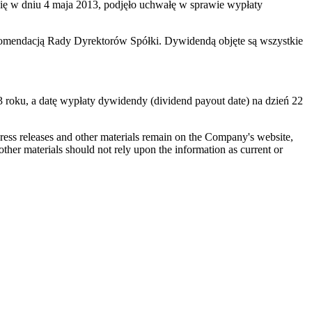
ię w dniu 4 maja 2013, podjęło uchwałę w sprawie wypłaty
omendacją Rady Dyrektorów Spółki. Dywidendą objęte są wszystkie
 roku, a datę wypłaty dywidendy (dividend payout date) na dzień 22
 press releases and other materials remain on the Company's website,
ther materials should not rely upon the information as current or