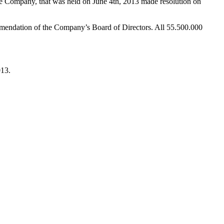
e Company, that was held on June 4th, 2013 made resolution on
mmendation of the Company’s Board of Directors. All 55.500.000
013.