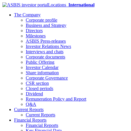
Locations
International
The Company
Corporate profile
Business and Strategy
Directors
Milestones
ASBIS Press-releases
Investor Relations News
Interviews and chats
Corporate documents
Public Offering
Investor Calendar
Share information
Corporate Governance
CSR section
Closed periods
Dividend
Remuneration Policy and Report
Q&A
Current Reports
Current Reports
Financial Reports
Financial Reports
Key Financial Data