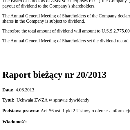
The Board of Directors of ASBISc Enterprises PLC ("the Company") h
payout of dividend to the Company’s shareholders.
The Annual General Meeting of Shareholders of the Company declared
shares in the Company is subject to dividend.
Therefore the total amount of dividend will amount to U.S.$ 2.775.00
The Annual General Meeting of Shareholders set the dividend record 
Raport bieżący nr 20/2013
Data:
4.06.2013
Tytuł:
Uchwała ZWZA w sprawie dywidendy
Podstawa prawna:
Art. 56 ust. 1 pkt 2 Ustawy o ofercie - inform
Wiadomość: