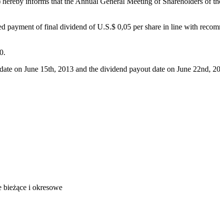
ereby informs that the Annual General Meeting of Shareholders of th
 payment of final dividend of U.S.$ 0,05 per share in line with reco
0.
date on June 15th, 2013 and the dividend payout date on June 22nd, 2
acje bieżące i okresowe