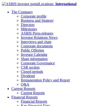
Locations
International
The Company
Corporate profile
Business and Strategy
Directors
Milestones
ASBIS Press-releases
Investor Relations News
Interviews and chats
Corporate documents
Public Offering
Investor Calendar
Share information
Corporate Governance
CSR section
Closed periods
Dividend
Remuneration Policy and Report
Q&A
Current Reports
Current Reports
Financial Reports
Financial Reports
Key Financial Data