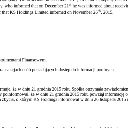
st
any, who informed that on December 21
he was informed about receivi
th
fer that KS Holdings Limited informed on November 26
, 2015.
nstrumentami Finansowymi
 transakcjach osób posiadających dostęp do informacji poufnych
rmuje, że w dniu 21 grudnia 2015 roku Spółka otrzymała zawiadomieni
y poinformował, że w dniu 21 grudnia 2015 roku powziął informację o
h zbycia, o którym KS Holdings informował w dniu 26 listopada 2015 