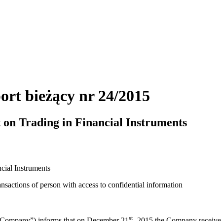
ort bieżący nr 24/2015
ct on Trading in Financial Instruments
ncial Instruments
nsactions of person with access to confidential information
st
he Company”) informs that on December 21
, 2015 the Company received 