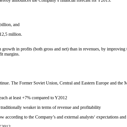
ereby announces the Company’s financial forecast for Y2013.
illion, and
12,5 million.
 growth in profits (both gross and net) than in revenues, by improving
fit margins.
ntinue. The Former Soviet Union, Central and Eastern Europe and the Mi
l reach at least +7% compared to Y2012
traditionally weaker in terms of revenue and profitability
grow according to the Company’s and external analysts‘ expectations and
 Y2012