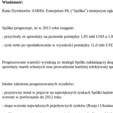
Wiadomość:
Rada Dyrektorów ASBISc Enterprises Plc ("Spółka") niniejszym ogł
Spółka prognozuje, że w 2013 roku osiągnie:
- przychody ze sprzedaży na poziomie pomiędzy 1,85 mld USD a 1,
- zysk netto po opodatkowaniu w wysokości pomiędzy 11,0 mln US
Prognozowane wartości wynikają ze strategii Spółki zakładającej skup
sprzedaży marek własnych oraz prowadzenie bardziej selektywnej sp
Istotne założenia prognozowanych wyników:
- pozytywny trend w popycie na największych rynkach Spółki będz
wzrostu w porównaniu do 2012 roku
- stopa wzrostu największych pojedynczych rynków (Rosja i Ukrain