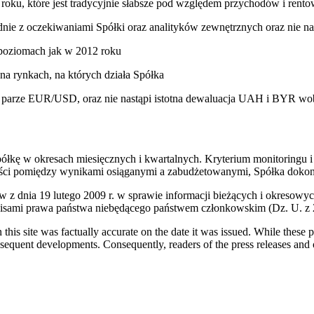
roku, które jest tradycyjnie słabsze pod względem przychodów i rent
dnie z oczekiwaniami Spółki oraz analityków zewnętrznych oraz nie na
 poziomach jak w 2012 roku
na rynkach, na których działa Spółka
a parze EUR/USD, oraz nie nastąpi istotna dewaluacja UAH i BYR wob
kę w okresach miesięcznych i kwartalnych. Kryterium monitoringu i
ości pomiędzy wynikami osiąganymi a zabudżetowanymi, Spółka dokona
ów z dnia 19 lutego 2009 r. w sprawie informacji bieżących i okreso
mi prawa państwa niebędącego państwem członkowskim (Dz. U. z 200
 this site was factually accurate on the date it was issued. While these
equent developments. Consequently, readers of the press releases and o