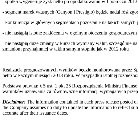
- spółka wygeneruje zysk netto po opodatkowaniu w I półroczu 2013 
- segment marek własnych (Canyon i Prestigio) będzie nadal rósł zgo
- konkurencja w głównych segmentach pozostanie na takich samých
- nie nastąpią istotne zakłócenia w ogólnym otoczeniu gospodarczym 
- nie nastąpią duże zmiany w kursach wymiany walut, szczególnie n
zmianiom przynajmniej w takim samym stopniu jak w 2012 roku
Realizacja prognozowanych wyników będzie monitorowana przez Spół
netto w każdym miesiącu 2013 roku. W przypadku istotnej rozbieżn
Podstawa prawna: § 5 ust. 1 pkt 25 Rozporządzenia Ministra Finans
warunków uznawania za równoważne informacji wymaganych przepisa
Disclaimer:
The information contained in each press release posted on
the Company assumes no duty to update the information to reflect subs
accurate after their issuance dates.