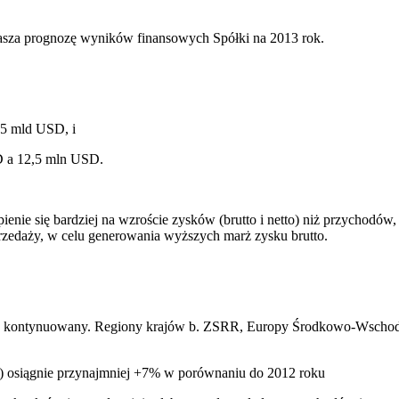
asza prognozę wyników finansowych Spółki na 2013 rok.
95 mld USD, i
D a 12,5 mln USD.
ienie się bardziej na wzroście zysków (brutto i netto) niż przychodów
rzedaży, w celu generowania wyższych marż zysku brutto.
ie kontynuowany. Regiony krajów b. ZSRR, Europy Środkowo-Wschodn
a) osiągnie przynajmniej +7% w porównaniu do 2012 roku