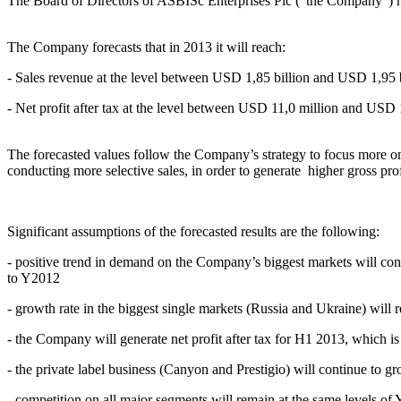
The Board of Directors of ASBISc Enterprises Plc ("the Company") h
The Company forecasts that in 2013 it will reach:
- Sales revenue at the level between USD 1,85 billion and USD 1,95 b
- Net profit after tax at the level between USD 11,0 million and USD 
The forecasted values follow the Company’s strategy to focus more on
conducting more selective sales, in order to generate higher gross pro
Significant assumptions of the forecasted results are the following:
- positive trend in demand on the Company’s biggest markets will co
to Y2012
- growth rate in the biggest single markets (Russia and Ukraine) wil
- the Company will generate net profit after tax for H1 2013, which is 
- the private label business (Canyon and Prestigio) will continue to 
- competition on all major segments will remain at the same levels of