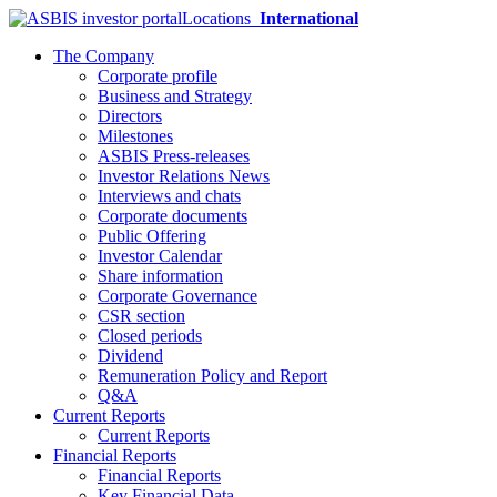
Locations
International
The Company
Corporate profile
Business and Strategy
Directors
Milestones
ASBIS Press-releases
Investor Relations News
Interviews and chats
Corporate documents
Public Offering
Investor Calendar
Share information
Corporate Governance
CSR section
Closed periods
Dividend
Remuneration Policy and Report
Q&A
Current Reports
Current Reports
Financial Reports
Financial Reports
Key Financial Data