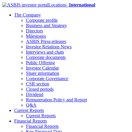
Locations
International
The Company
Corporate profile
Business and Strategy
Directors
Milestones
ASBIS Press-releases
Investor Relations News
Interviews and chats
Corporate documents
Public Offering
Investor Calendar
Share information
Corporate Governance
CSR section
Closed periods
Dividend
Remuneration Policy and Report
Q&A
Current Reports
Current Reports
Financial Reports
Financial Reports
Key Financial Data