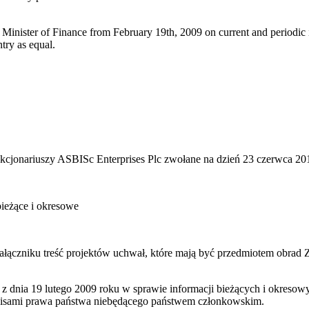
 Minister of Finance from February 19th, 2009 on current and periodic i
try as equal.
cjonariuszy ASBISc Enterprises Plc zwołane na dzień 23 czerwca 201
bieżące i okresowe
załączniku treść projektów uchwał, które mają być przedmiotem obr
 z dnia 19 lutego 2009 roku w sprawie informacji bieżących i okres
isami prawa państwa niebędącego państwem członkowskim.