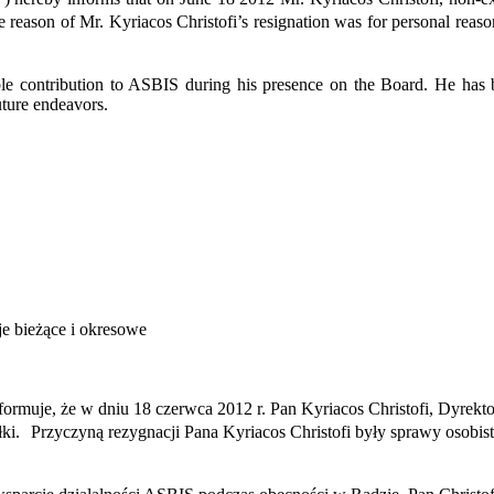
eason of Mr. Kyriacos Christofi’s resignation was for personal reasons
le contribution to ASBIS during his presence on the Board. He has br
uture endeavors.
je bieżące i okresowe
ormuje, że w dniu 18 czerwca 2012 r. Pan Kyriacos Christofi, Dyrek
ki. Przyczyną rezygnacji Pana Kyriacos Christofi były sprawy osobist