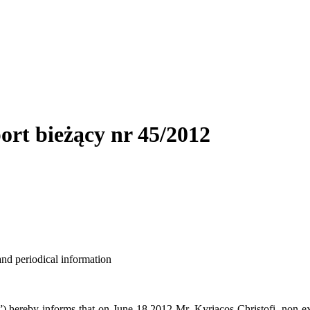
ort bieżący nr 45/2012
and periodical information
hereby informs that on June 18 2012 Mr. Kyriacos Christofi, non-exe