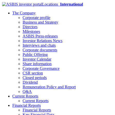
Locations
International
The Company
Corporate profile
Business and Strategy
Directors
Milestones
ASBIS Press-releases
Investor Relations News
Interviews and chats
Corporate documents
Public Offering
Investor Calendar
Share information
Corporate Governance
CSR section
Closed periods
Dividend
Remuneration Policy and Report
Q&A
Current Reports
Current Reports
Financial Reports
Financial Reports
Key Financial Data