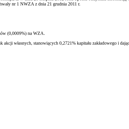
chwały nr 1 NWZA z dnia 21 grudnia 2011 r.
łosów (0,0009%) na WZA.
sztuk akcji własnych, stanowiących 0,2721% kapitału zakładowego i 