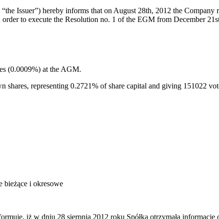
the Issuer”) hereby informs that on August 28th, 2012 the Company re
n order to execute the Resolution no. 1 of the EGM from December 21st
tes (0.0009%) at the AGM.
own shares, representing 0.2721% of share capital and giving 151022 vo
je bieżące i okresowe
rmuje, iż w dniu 28 sierpnia 2012 roku Spółka otrzymała informację 