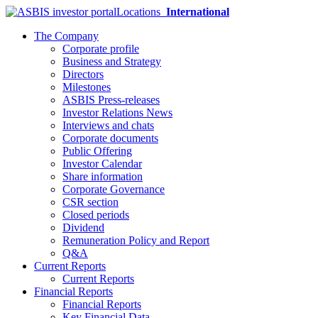
Locations
International
The Company
Corporate profile
Business and Strategy
Directors
Milestones
ASBIS Press-releases
Investor Relations News
Interviews and chats
Corporate documents
Public Offering
Investor Calendar
Share information
Corporate Governance
CSR section
Closed periods
Dividend
Remuneration Policy and Report
Q&A
Current Reports
Current Reports
Financial Reports
Financial Reports
Key Financial Data