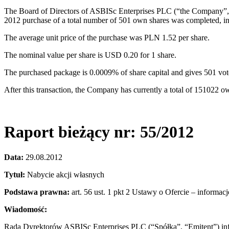
The Board of Directors of ASBISc Enterprises PLC (“the Company”, “
2012 purchase of a total number of 501 own shares was completed, i
The average unit price of the purchase was PLN 1.52 per share.
The nominal value per share is USD 0.20 for 1 share.
The purchased package is 0.0009% of share capital and gives 501 vo
After this transaction, the Company has currently a total of 151022 
Raport bieżący nr: 55/2012
Data:
29.08.2012
Tytuł:
Nabycie akcji własnych
Podstawa prawna:
art. 56 ust. 1 pkt 2 Ustawy o Ofercie – informac
Wiadomość:
Rada Dyrektorów ASBISc Enterprises PLC (“Spółka”, “Emitent”) info