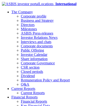
Locations
International
The Company
Corporate profile
Business and Strategy
Directors
Milestones
ASBIS Press-releases
Investor Relations News
Interviews and chats
Corporate documents
Public Offering
Investor Calendar
Share information
Corporate Governance
CSR section
Closed periods
Dividend
Remuneration Policy and Report
Q&A
Current Reports
Current Reports
Financial Reports
Financial Reports
Key Financial Data