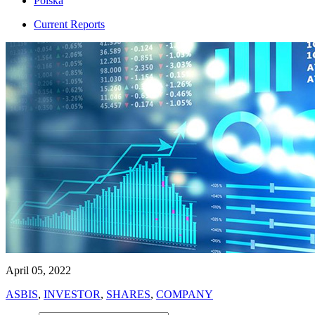
Polska
Current Reports
April 05, 2022
ASBIS
,
INVESTOR
,
SHARES
,
COMPANY