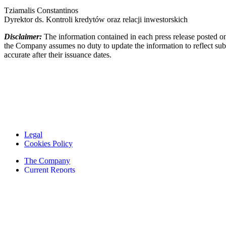
Tziamalis Constantinos
Dyrektor ds. Kontroli kredytów oraz relacji inwestorskich
Disclaimer:
The information contained in each press release posted on
the Company assumes no duty to update the information to reflect subs
accurate after their issuance dates.
Legal
Cookies Policy
The Company
Current Reports
Financial Reports
Contacts
© 1995 — 2024 ASBISc Enterprises Plc.