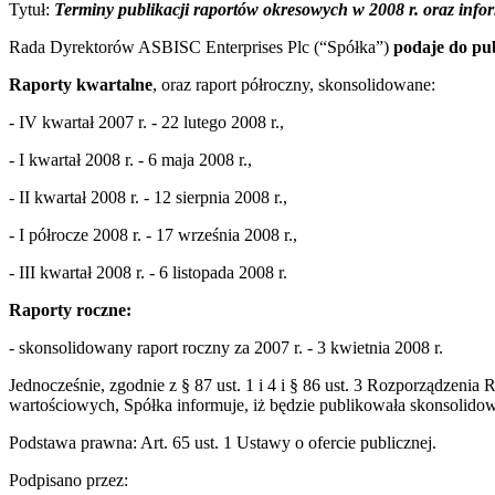
Tytuł:
Terminy publikacji raportów okresowych w 2008 r. oraz inf
Rada Dyrektorów ASBISC Enterprises Plc (“Spółka”)
podaje do pu
Raporty kwartalne
, oraz raport półroczny, skonsolidowane:
- IV kwartał 2007 r. - 22 lutego 2008 r.,
- I kwartał 2008 r. - 6 maja 2008 r.,
- II kwartał 2008 r. - 12 sierpnia 2008 r.,
- I półrocze 2008 r. - 17 września 2008 r.,
- III kwartał 2008 r. - 6 listopada 2008 r.
Raporty roczne:
- skonsolidowany raport roczny za 2007 r. - 3 kwietnia 2008 r.
Jednocześnie, zgodnie z § 87 ust. 1 i 4 i § 86 ust. 3 Rozporządzen
wartościowych, Spółka informuje, iż będzie publikowała skonsolido
Podstawa prawna: Art. 65 ust. 1 Ustawy o ofercie publicznej.
Podpisano przez: