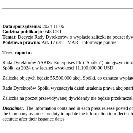
Data sporządzenia:
2024-11-06
Godzina publikacji:
9:48 CET
Temat:
Decyzja Rady Dyrektorów o wypłacie zaliczki na poczet dy
Podstawa prawna:
Art. 17 ust. 1 MAR - informacje poufne.
Treść raportu:
Rada Dyrektorów ASBISc Enterprises Plc ("Spółka") niniejszym info
Spółki za 2024 r. w łącznej wysokości 11.100.000,00 USD.
Zaliczką objętych będzie 55.500.000 akcji Spółki, co oznacza wypła
Rada Dyrektorów Spółki wyznaczyła dzień ustalenia prawa akcjonari
Zaliczka na poczet przewidywanej dywidendy nie będzie przekraczał
Disclaimer:
The information contained in each press release posted on
the Company assumes no duty to update the information to reflect subs
accurate after their issuance dates.