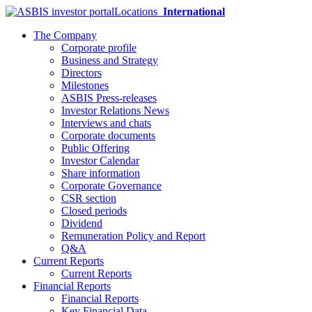
Locations
International
The Company
Corporate profile
Business and Strategy
Directors
Milestones
ASBIS Press-releases
Investor Relations News
Interviews and chats
Corporate documents
Public Offering
Investor Calendar
Share information
Corporate Governance
CSR section
Closed periods
Dividend
Remuneration Policy and Report
Q&A
Current Reports
Current Reports
Financial Reports
Financial Reports
Key Financial Data