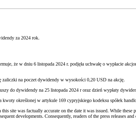
widendy za 2024 rok.
rmuje, że w dniu 6 listopada 2024 r. podjęła uchwałę o wypłacie akcj
tę zaliczki na poczet dywidendy w wysokości 0,20 USD na akcję.
uszy do dywidendy na 25 listopada 2024 r oraz dzień wypłaty dywiden
a kwoty określonej w artykule 169 cypryjskiego kodeksu spółek hand
 this site was factually accurate on the date it was issued. While these
equent developments. Consequently, readers of the press releases and o